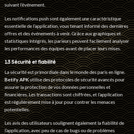
suivant l’événement.
Les notifications push sont également une caractéristique
essentielle de l’application, vous tenant informé des dernières
offres et des événements à venir. Grâce aux graphiques et
statistiques intégrés, les parieurs peuvent facilement analyser
les performances des équipes avant de placer leurs mises.
1.3 Sécurité et fiabilité
La sécurité est primordiale dans le monde des paris en ligne.
Betify APK
utilise des protocoles de sécurité avancés pour
assurer la protection de vos données personnelles et
financières. Les transactions sont chiffrées, et l’application
est régulièrement mise à jour pour contrer les menaces
potentielles.
Les avis des utilisateurs soulignent également la fiabilité de
l’application, avec peu de cas de bugs ou de problèmes