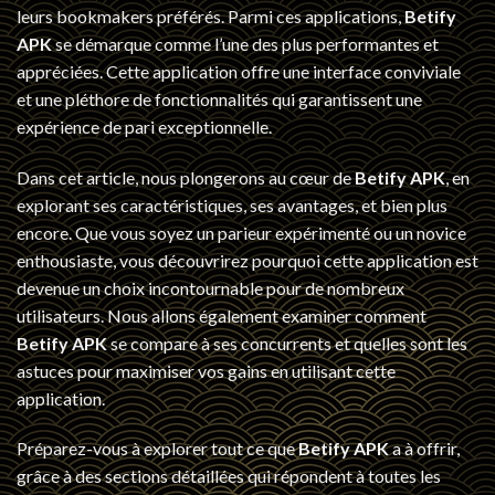
leurs bookmakers préférés. Parmi ces applications,
Betify
APK
se démarque comme l’une des plus performantes et
appréciées. Cette application offre une interface conviviale
et une pléthore de fonctionnalités qui garantissent une
expérience de pari exceptionnelle.
Dans cet article, nous plongerons au cœur de
Betify APK
, en
explorant ses caractéristiques, ses avantages, et bien plus
encore. Que vous soyez un parieur expérimenté ou un novice
enthousiaste, vous découvrirez pourquoi cette application est
devenue un choix incontournable pour de nombreux
utilisateurs. Nous allons également examiner comment
Betify APK
se compare à ses concurrents et quelles sont les
astuces pour maximiser vos gains en utilisant cette
application.
Préparez-vous à explorer tout ce que
Betify APK
a à offrir,
grâce à des sections détaillées qui répondent à toutes les