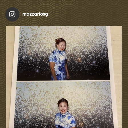
mazzariosg