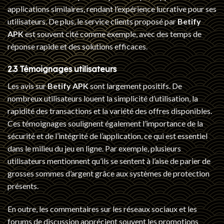
applications similaires, rendant l’expérience lucrative pour ses
utilisateurs. De plus, le service clients proposé par
Betify
APK
est souvent cité comme exemple, avec des temps de
réponse rapide et des solutions efficaces.
2.3 Témoignages utilisateurs
Les avis sur
Betify APK
sont largement positifs. De
nombreux utilisateurs louent la simplicité d’utilisation, la
rapidité des transactions et la variété des offres disponibles.
Ces témoignages soulignent également l’importance de la
sécurité et de l’intégrité de l’application, ce qui est essentiel
dans le milieu du jeu en ligne. Par exemple, plusieurs
utilisateurs mentionnent qu’ils se sentent à l’aise de parier de
grosses sommes d’argent grâce aux systèmes de protection
présents.
En outre, les commentaires sur les réseaux sociaux et les
forums de discussion apprécient souvent les promotions