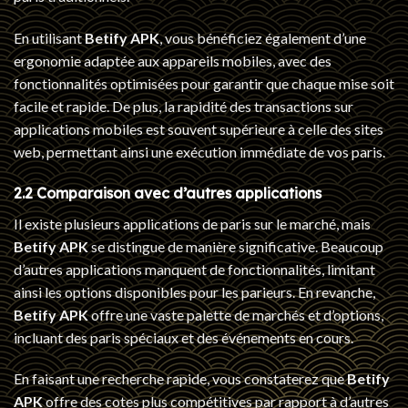
En utilisant
Betify APK
, vous bénéficiez également d’une
ergonomie adaptée aux appareils mobiles, avec des
fonctionnalités optimisées pour garantir que chaque mise soit
facile et rapide. De plus, la rapidité des transactions sur
applications mobiles est souvent supérieure à celle des sites
web, permettant ainsi une exécution immédiate de vos paris.
2.2 Comparaison avec d’autres applications
Il existe plusieurs applications de paris sur le marché, mais
Betify APK
se distingue de manière significative. Beaucoup
d’autres applications manquent de fonctionnalités, limitant
ainsi les options disponibles pour les parieurs. En revanche,
Betify APK
offre une vaste palette de marchés et d’options,
incluant des paris spéciaux et des événements en cours.
En faisant une recherche rapide, vous constaterez que
Betify
APK
offre des cotes plus compétitives par rapport à d’autres