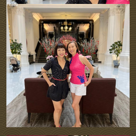
Featu