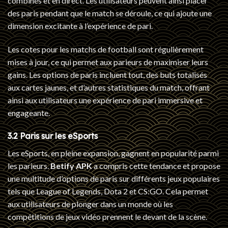
combinés et en direct. Les utilisateurs peuvent ainsi placer
des paris pendant que le match se déroule, ce qui ajoute une
dimension excitante à l’expérience de pari.
Les cotes pour les matchs de football sont régulièrement
mises à jour, ce qui permet aux parieurs de maximiser leurs
gains. Les options de paris incluent tout, des buts totalisés
aux cartes jaunes, et d’autres statistiques du match, offrant
ainsi aux utilisateurs une expérience de pari immersive et
engageante.
3.2 Paris sur les eSports
Les eSports, en pleine expansion, gagnent en popularité parmi
les parieurs.
Betify APK
a compris cette tendance et propose
une multitude d’options de paris sur différents jeux populaires
tels que League of Legends, Dota 2 et CS:GO. Cela permet
aux utilisateurs de plonger dans un monde où les
compétitions de jeux vidéo prennent le devant de la scène.