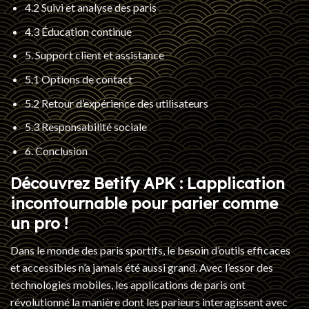
4.2 Suivi et analyse des paris
4.3 Éducation continue
5. Support client et assistance
5.1 Options de contact
5.2 Retour d’expérience des utilisateurs
5.3 Responsabilité sociale
6. Conclusion
Découvrez Betify APK : Lapplication
incontournable pour parier comme
un pro !
Dans le monde des paris sportifs, le besoin d’outils efficaces
et accessibles n’a jamais été aussi grand. Avec l’essor des
technologies mobiles, les applications de paris ont
révolutionné la manière dont les parieurs interagissent avec