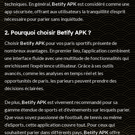
techniques. En général,
Betify APK
est considéré comme une
app sécurisée, offrant aux utilisateurs la tranquillité d’esprit
nécessaire pour parier sans inquiétude.
2. Pourquoi choisir Betify APK ?
Choisir
Betify APK
pour vos paris sportifs présente de
nombreux avantages. En premier lieu, l’application combinent
une interface fluide avec une multitude de fonctionnalités qui
enrichissent l’expérience utilisateur. Grâce à ses outils
avancés, comme les analyses en temps réel et les
opportunités de paris, les parieurs peuvent prendre des
décisions éclairées.
De plus,
Betify APK
est vivement recommandé pour sa
gamme étendue de sports et d’événements sur lesquels parier.
Que vous soyez passionné de football, de tennis ou même
d’eSports, cette application couvre tout. Pour ceux qui
souhaitent parier dans différents pays,
Betify APK
offre