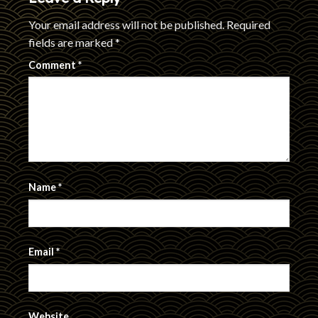
Your email address will not be published.
Required
fields are marked
*
Comment
*
Name
*
Email
*
Website