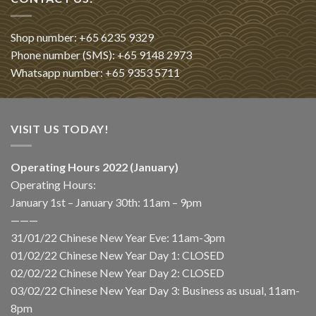
Shop number: +65 6235 9329
Phone number (SMS): +65 9148 2973
Whatsapp number: +65 9353 5711
VISIT US TODAY!
Operating Hours 2022 (January)
Operating Hours:
January 1st – January 30th: 11am – 9pm
———
31/01/22 Chinese New Year Eve: 11am-3pm
01/02/22 Chinese New Year Day 1: CLOSED
02/02/22 Chinese New Year Day 2: CLOSED
03/02/22 Chinese New Year Day 3: Business as usual, 11am-
8pm