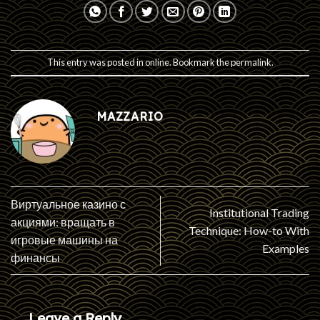
This entry was posted in
online
. Bookmark the
permalink
.
MAZZARIO
Виртуальное казино с
Institutional Trading
акциями: вращать в
Technique: How-to With
игровые машины на
Examples
финансы
Leave a Reply