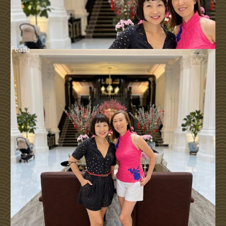
Featu