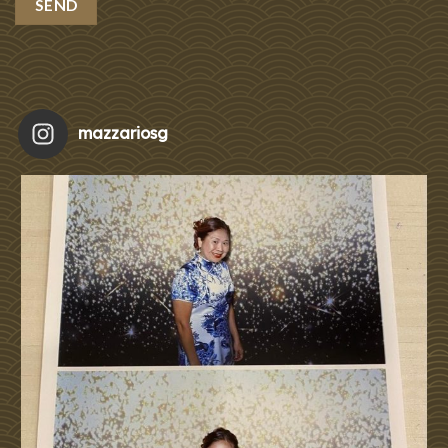
mazzariosg