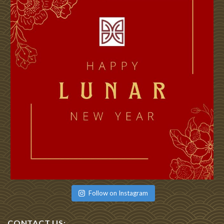
Follow on Instagram
CONTACT US: