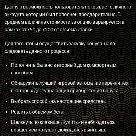
Данную возможность пользователь покрывает с личного
аккаунта, который был пополнен предварительно. В
среднем величина стоимости за опцию варьируется в
рамках от х50 до х200 от объема ставки.
Для того чтобы осуществить закупку бонуса, надо
следовать данного процесса:
Пополнить баланс в игорный дом комфортным
способом.
Обнаружить лучший игровой автомат из перечня тех,
в которых доступна опция приобретения бонуса.
Выбрать способ «на настоящие средства».
Решить с объемом бета.
Щелкнуть по клавише «Купить» и наблюдать за
вращением катушек, дожидаясь выигрыш.