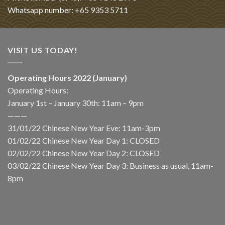
Whatsapp number: +65 9353 5711
VISIT US TODAY!
Operating Hours 2022 (January)
Operating Hours:
January 1st – January 30th: 11am – 9pm
———
31/01/22 Chinese New Year Eve: 11am-3pm
01/02/22 Chinese New Year Day 1: CLOSED
02/02/22 Chinese New Year Day 2: CLOSED
03/02/22 Chinese New Year Day 3: Business as usual, 11am-
8pm