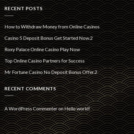
RECENT POSTS
How to Withdraw Money from Online Casinos
Casino 5 Deposit Bonus Get Started Now.2
Roxy Palace Online Casino Play Now
Top Online Casino Partners for Success
Mr Fortune Casino No Deposit Bonus Offer.2
RECENT COMMENTS
A WordPress Commenter
on
Hello world!