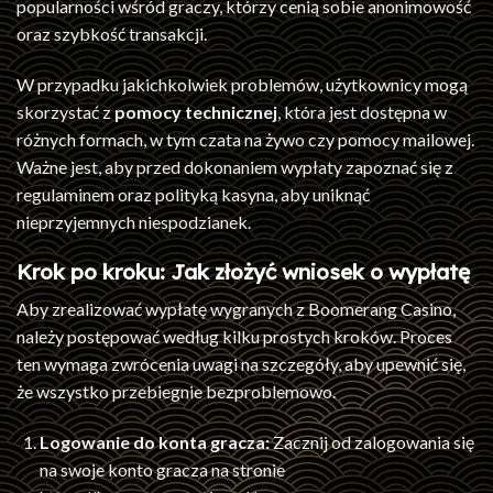
popularności wśród graczy, którzy cenią sobie anonimowość
oraz szybkość transakcji.
W przypadku jakichkolwiek problemów, użytkownicy mogą
skorzystać z
pomocy technicznej
, która jest dostępna w
różnych formach, w tym czata na żywo czy pomocy mailowej.
Ważne jest, aby przed dokonaniem wypłaty zapoznać się z
regulaminem oraz polityką kasyna, aby uniknąć
nieprzyjemnych niespodzianek.
Krok po kroku: Jak złożyć wniosek o wypłatę
Aby zrealizować wypłatę wygranych z Boomerang Casino,
należy postępować według kilku prostych kroków. Proces
ten wymaga zwrócenia uwagi na szczegóły, aby upewnić się,
że wszystko przebiegnie bezproblemowo.
Logowanie do konta gracza:
Zacznij od zalogowania się
na swoje konto gracza na stronie