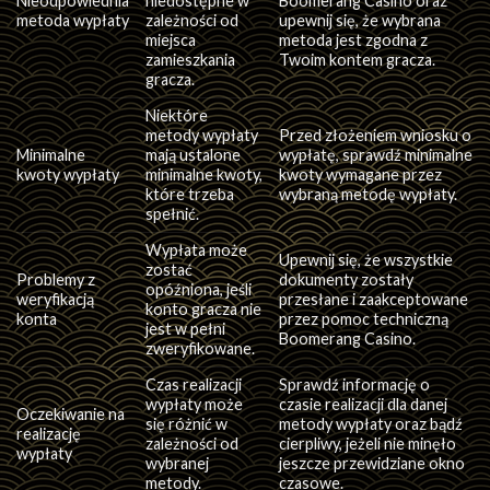
Nieodpowiednia
niedostępne w
Boomerang Casino oraz
metoda wypłaty
zależności od
upewnij się, że wybrana
miejsca
metoda jest zgodna z
zamieszkania
Twoim kontem gracza.
gracza.
Niektóre
metody wypłaty
Przed złożeniem wniosku o
Minimalne
mają ustalone
wypłatę, sprawdź minimalne
kwoty wypłaty
minimalne kwoty,
kwoty wymagane przez
które trzeba
wybraną metodę wypłaty.
spełnić.
Wypłata może
Upewnij się, że wszystkie
zostać
Problemy z
dokumenty zostały
opóźniona, jeśli
weryfikacją
przesłane i zaakceptowane
konto gracza nie
konta
przez pomoc techniczną
jest w pełni
Boomerang Casino.
zweryfikowane.
Czas realizacji
Sprawdź informację o
wypłaty może
czasie realizacji dla danej
Oczekiwanie na
się różnić w
metody wypłaty oraz bądź
realizację
zależności od
cierpliwy, jeżeli nie minęło
wypłaty
wybranej
jeszcze przewidziane okno
metody.
czasowe.