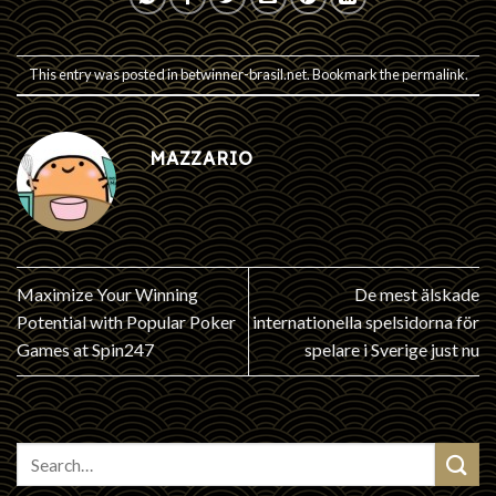
This entry was posted in
betwinner-brasil.net
. Bookmark the
permalink
.
MAZZARIO
Maximize Your Winning
De mest älskade
Potential with Popular Poker
internationella spelsidorna för
Games at Spin247
spelare i Sverige just nu