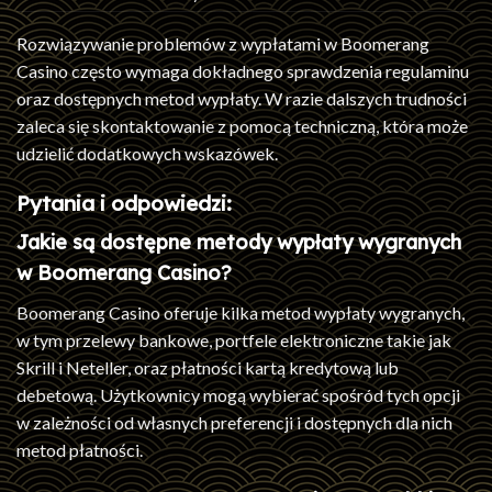
Rozwiązywanie problemów z wypłatami w Boomerang
Casino często wymaga dokładnego sprawdzenia regulaminu
oraz dostępnych metod wypłaty. W razie dalszych trudności
zaleca się skontaktowanie z pomocą techniczną, która może
udzielić dodatkowych wskazówek.
Pytania i odpowiedzi:
Jakie są dostępne metody wypłaty wygranych
w Boomerang Casino?
Boomerang Casino oferuje kilka metod wypłaty wygranych,
w tym przelewy bankowe, portfele elektroniczne takie jak
Skrill i Neteller, oraz płatności kartą kredytową lub
debetową. Użytkownicy mogą wybierać spośród tych opcji
w zależności od własnych preferencji i dostępnych dla nich
metod płatności.