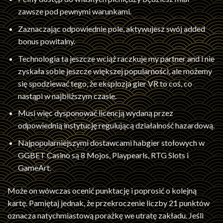
zawsze pod pewnymi warunkami.
Zaznaczając odpowiednie pole, aktywujesz swój added
bonus powitalny.
Technologia ta jeszcze wciąż raczkuje my partner and i nie
zyskała sobie jeszcze większej popularności, ale możemy
się spodziewać tego, że eksplozja gier VR to coś, co
nastąpi w najbliższym czasie.
Musi więc dysponować licencją wydaną przez
odpowiednią instytucję regulującą działalność hazardową.
Najpopularniejszymi dostawcami habgier stołowych w
GGBET Casino są 8 Mojos, Playpearls, RTG Slots i
GameArt.
Może on wówczas ocenić punktację i poprosić o kolejną
kartę. Pamiętaj jednak, że przekroczenie liczby 21 punktów
oznacza natychmiastową porażkę we utratę zakładu. Jeśli