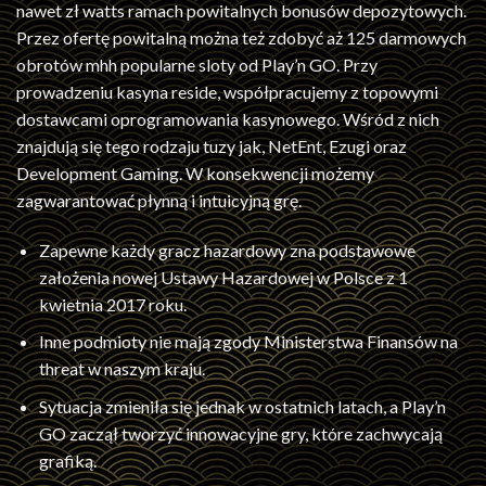
nawet zł watts ramach powitalnych bonusów depozytowych.
Przez ofertę powitalną można też zdobyć aż 125 darmowych
obrotów mhh popularne sloty od Play’n GO. Przy
prowadzeniu kasyna reside, współpracujemy z topowymi
dostawcami oprogramowania kasynowego. Wśród z nich
znajdują się tego rodzaju tuzy jak, NetEnt, Ezugi oraz
Development Gaming. W konsekwencji możemy
zagwarantować płynną i intuicyjną grę.
Zapewne każdy gracz hazardowy zna podstawowe
założenia nowej Ustawy Hazardowej w Polsce z 1
kwietnia 2017 roku.
Inne podmioty nie mają zgody Ministerstwa Finansów na
threat w naszym kraju.
Sytuacja zmieniła się jednak w ostatnich latach, a Play’n
GO zaczął tworzyć innowacyjne gry, które zachwycają
grafiką.