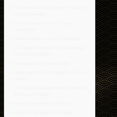
???? Paleta Gier Kasynowych I Dostawcy
Oprogramowania
Polskie Kasyna On-line – Ustawa
Hazardowa
Bonus Powitalny I Chollo Promocyjna
Czy Legalne Kasyna On-line Zapewniają
Uczciwość Habgier?
Przewaga Kasyna (house Edge)
Jak Rozpocząć Grę W Legalnym Kasynie
Online
Ile Wynosi Minimalna Wartość Depozytu
W Kasynach Online?
Akceptowane Metody Płatności
Kiedy Gra Iga Świątek? Aktualny