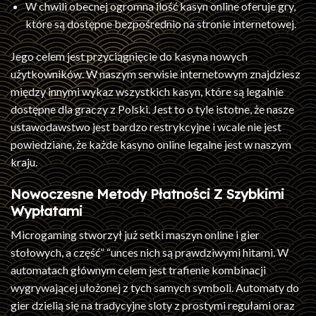
W chwili obecnej ogromna ilość kasyn online oferuje gry,
które są dostępne bezpośrednio na stronie internetowej.
Jego celem jest przyciągnięcie do kasyna nowych
użytkowników. W naszym serwisie internetowym znajdziesz
między innymi wykaz wszystkich kasyn, które są legalnie
dostępne dla graczy z Polski. Jest to o tyle istotne, że nasze
ustawodawstwo jest bardzo restrykcyjne i wcale nie jest
powiedziane, że każde kasyno online legalne jest w naszym
kraju.
Nowoczesne Metody Płatności Z Szybkimi
Wypłatami
Microgaming stworzył już setki maszyn online i gier
stołowych, a część” “unces nich są prawdziwymi hitami. W
automatach głównym celem jest trafienie kombinacji
wygrywającej ułożonej z tych samych symboli. Automaty do
gier dzielią się na tradycyjne sloty z prostymi regułami oraz