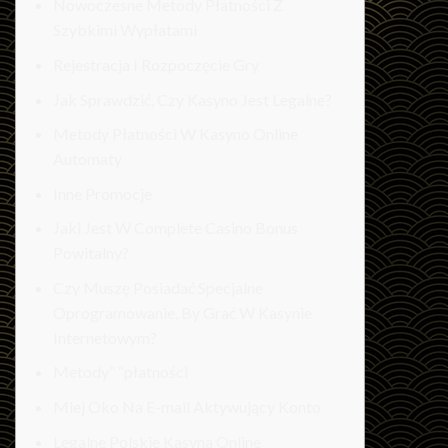
Nowoczesne Metody Płatności Z
Szybkimi Wypłatami
Rejestracja I Rozpoczęcie Gry
Jak Sprawdzić, Czy Kasyno Jest Legalne?
Metody Płatności W Kasyno Online
Automaty
Inne Promocje
Jaki Jest W Complete Casino Bonus
Powitalny?
Czy Muszę Posiadać Specjalne
Oprogramowanie, By Grać W Kasynie
Internetowym?
Metody” “płatności
Miej Oko Na E-mail Aktywujący Konto
Legalne Polskie Kasyna Online