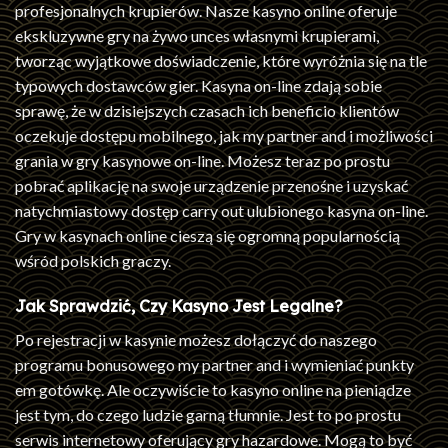
profesjonalnych krupierów. Nasze kasyno online oferuje
ekskluzywne gry na żywo unces własnymi krupierami,
tworząc wyjątkowe doświadczenie, które wyróżnia się na tle
typowych dostawców gier. Kasyna on-line zdają sobie
sprawę, że w dzisiejszych czasach ich beneficio klientów
oczekuje dostępu mobilnego, jak my partner and i możliwości
grania w gry kasynowe on-line. Możesz teraz po prostu
pobrać aplikację na swoje urządzenie przenośne i uzyskać
natychmiastowy dostęp carry out ulubionego kasyna on-line.
Gry w kasynach online cieszą się ogromną popularnością
wśród polskich graczy.
Jak Sprawdzić, Czy Kasyno Jest Legalne?
Po rejestracji w kasynie możesz dołączyć do naszego
programu bonusowego my partner and i wymieniać punkty
em gotówkę. Ale oczywiście to kasyno online na pieniądze
jest tym, do czego ludzie garną tłumnie. Jest to po prostu
serwis internetowy oferujący gry hazardowe. Mogą to być