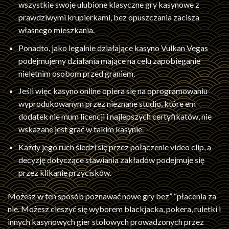
wszystkie swoje ulubione klasyczne gry kasynowe z
prawdziwymi krupierkami, bez opuszczania zacisza
własnego mieszkania.
Ponadto, jako legalnie działające kasyno Vulkan Vegas
podejmujemy działania mające na celu zapobieganie
nieletnim osobom przed graniem.
Jeśli więc kasyno online opiera się na oprogramowaniu
wyprodukowanym przez nieznane studio, które em
dodatek nie mum licencji i najlepszych certyfikatów, nie
wskazane jest grać w takim kasynie.
Każdy jego ruch śledzi się przez połączenie video clip, a
decyzję dotyczące stawiania zakładów podejmuje się
przez klikanie przycisków.
Możesz w ten sposób poznawać nowe gry bez” “płacenia za
nie. Możesz cieszyć się wyborem blackjacka, pokera, ruletki i
innych kasynowych gier stołowych prowadzonych przez