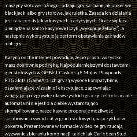
maszyny slotowe różnego rodzaju, gry karciane jak poker we
blackjack, albo gry stołowe, jak ruletka. Zasada ich działania
jest taka persis jak w kasynach tradycyjnych. Gracz wpłaca
pieniądze na konto kasynowe (czyli „wykupuje żetony”), a
następnie wykorzystuje je perform obstawiania zakładów
mhh gry.
Kasyno on the internet powoduje, że po prostu wszystko
masz dosłownie pod ręką. Najpopularniejszymi dostawcami
gier stołowych w GGBET Casino są 8 Mojos, Playpearls,
RTG Slots i GameArt. Ich gry są wysoce kompatybilne,
oszałamiające wizualnie i ekscytujące, zapewniając
wciągającą rozgrywkę dla wszystkich graczy. Jeśli obracanie
automatami nie jest dla ciebie wystarczająco
skomplikowane, nasze kasyno proponuje możliwość
spróbowania swoich sił w grach stołowych, na przykład w
pokerze. Prezentowane w formacie wideo, te gry rzucają
wyzwanie zbieraniu kombinacji, takich jak Caribbean Stud,