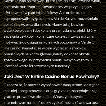
Każde kasyno on the web, które zamierza się liczyć na rynku,
po prostu musi zaprojektować dobry we przyciągający
użytkowników plan lojalnościowy. A in order to, co
zaproponowaliśmy graczom w Verde Kasyno, może śmiało
pełnić rolę wzorca dla innych. Mamy tutaj bowiem
wyjątkowo udany i doskonale przemyślany projekt, który
zapewnia użytkownikom liczne korzyści i związaną z nimi
motywację do osiągania kolejnych poziomów w Verde On
line casino. Pamiętaj, że w celu wypłacenia środków
bonusowych na konto główne, należy dokonać obrotu
gotówkowego. W przypadku bonusu kasynowego to 3-
krotność wartości przyznanych funduszy.
Jaki Jest W Entire Casino Bonus Powitalny?
Oznacza to, że możesz wypróbować daną stronę i dostępne
mhh niej oprogramowanie oraz gry, zanim zdecydujesz się
grać em prawdziwe pieniądze. W naszym kasynie
internetowym na dzień dobry zyskać można równowartość