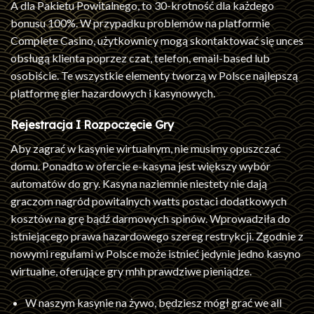
A dla Pakietu Powitalnego, to 30-krotność dla każdego
bonusu 100%. W przypadku problemów na platformie
Complete Casino, użytkownicy mogą skontaktować się unces
obsługą klienta poprzez czat, telefon, email-based lub
osobiście. Te wszystkie elementy tworzą w Polsce najlepszą
platformę gier hazardowych i kasynowych.
Rejestracja I Rozpoczęcie Gry
Aby zagrać w kasynie wirtualnym, nie musimy opuszczać
domu. Ponadto w ofercie e-kasyna jest większy wybór
automatów do gry. Kasyna naziemnie niestety nie dają
graczom nagród powitalnych watts postaci dodatkowych
kosztów na grę bądź darmowych spinów. Wprowadziła do
istniejącego prawa hazardowego szereg restrykcji. Zgodnie z
nowymi regułami w Polsce może istnieć jedynie jedno kasyno
wirtualne, oferujące gry mhh prawdziwe pieniądze.
W naszym kasynie na żywo, będziesz mógł grać we all