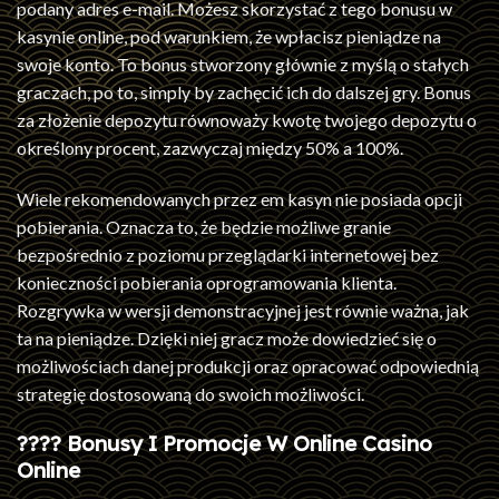
podany adres e-mail. Możesz skorzystać z tego bonusu w
kasynie online, pod warunkiem, że wpłacisz pieniądze na
swoje konto. To bonus stworzony głównie z myślą o stałych
graczach, po to, simply by zachęcić ich do dalszej gry. Bonus
za złożenie depozytu równoważy kwotę twojego depozytu o
określony procent, zazwyczaj między 50% a 100%.
Wiele rekomendowanych przez em kasyn nie posiada opcji
pobierania. Oznacza to, że będzie możliwe granie
bezpośrednio z poziomu przeglądarki internetowej bez
konieczności pobierania oprogramowania klienta.
Rozgrywka w wersji demonstracyjnej jest równie ważna, jak
ta na pieniądze. Dzięki niej gracz może dowiedzieć się o
możliwościach danej produkcji oraz opracować odpowiednią
strategię dostosowaną do swoich możliwości.
???? Bonusy I Promocje W Online Casino
Online