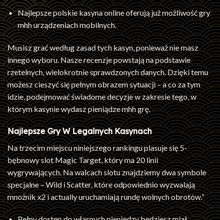
Najlepsze polskie kasyna online oferują już możliwość gry
mhh urządzeniach mobilnych.
Musisz grać według zasad tych kasyn, ponieważ nie masz
innego wyboru. Nasze recenzje powstają na podstawie
rzetelnych, wielokrotnie sprawdzonych danych. Dzięki temu
możesz cieszyć się pełnym obrazem sytuacji – a co za tym
idzie, podejmować świadome decyzje w zakresie tego, w
którym kasynie wydasz pieniądze mhh grę.
Najlepsze Gry W Legalnych Kasynach
Na trzecim miejscu niniejszego rankingu plasuje się 5-
bębnowy slot Magic Target, który ma 20 linii
wygrywających. Na walcach slotu znajdziemy dwa symbole
specjalne – Wild i Scatter, które odpowiednio wyzwalają
mnożnik x2 i actually uruchamiają rundę wolnych obrotów.”
Pełny dostęp do własnych pieniędzy będziesz miał