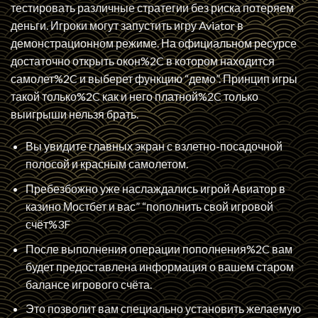
тестировать различные стратегии без риска потеряем
деньги. Игроки могут запустить игру Aviator в
демонстрационном режиме. На официальном ресурсе
достаточно открыть окон%2C в котором находится
самолет%2C и выберет функцию “демо”. Принцип игры
такой только%2C как и него платной%2C только
выигрыши нельзя брать.
Вы увидите главных экран с взлетно-посадочной
полосой и красным самолетом.
Пребезбожно уже наслаждались игрой Авиатор в
казино Мостбет и вас” “пополнить свой игровой
счёт%3F
После выполнения операции пополнения%2C вам
будет предоставлена информация о вашем старом
балансе игрового счёта.
Это позволит вам специально установить желаемую