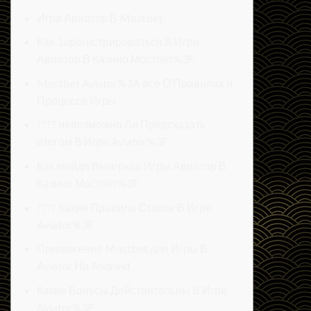
Игра Авиатор В Mostbet
Как Зарегистрироваться В Игре
Авиатор В Казино Мостбет%3F
Mostbet Aviator%3A все О Правилах и
Процессе Игры
???? невозможно Ли Предсказать
итогом В Игре Aviator%3F
Как выйдя Выигрыш Игры Авиатор В
Казино Мостбет%3F
???? Какие Правила Ставок В Игре
Aviator%3F
Приложение Mostbet для Игры В
Aviator На Android
Какие Бонусы Действительны В Игре
Aviator%3F