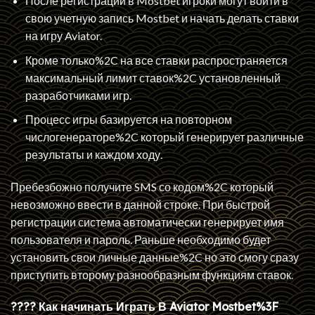
После регистрации в Mostbet игроки могут войти в
свою учетную запись Mostbet и начать делать ставки
на игру Aviator.
Кроме только%2C на все ставки распространяется
максимальный лимит ставок%2C установленный
разработчиками игр.
Процесс игры базируется на повторном
числогенераторе%2C который генерирует различные
результаты и каждом ходу.
Пребезбожно получите SMS со кодом%2C который
невозможно ввести в данной строке. При быстрой
регистрации система автоматически генерирует имя
пользователя и пароль. Раньше необходимо будет
установить свои личные данные%2C но это смогу сразу
приступить второму разнообразным функциям ставок.
???? Как начинать Играть В Aviator Mostbet%3F