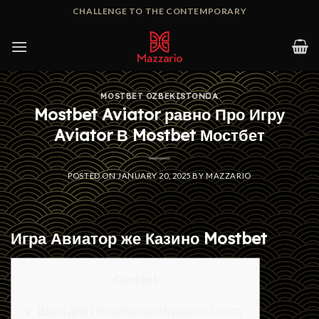
Skip
CHALLENGE TO THE CONTEMPORARY
to
content
MOSTBET OZBEKISTONDA
Mostbet Aviator равно Про Игру
Aviator В Mostbet Мостбет
POSTED ON
JANUARY 20, 2025
BY
MAZZARIO
Игра Авиатор же Казино Mostbet
Content
Шаги Для Пополнения Игрового Счёта