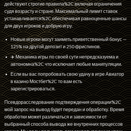
действуют строгие правила%2C включая ограничения
судя возрасту и стране. Максимальный лимит ставок
устанавливается%2C обеспечивая равноценные шансы
для двух игроков и добрую игру.
Новые игроки могут заиметь приветственный бонус —
125% на другой депозит и 250 фриспинов.
✈️ Механика игры по своей сути непредсказуема и
автономна%2C что исключает любые манипуляции.
Если вы вас попробовать свою удачу в игре Авиатор
в казино Мостбет%2C то вам есть
зарегистрироваться.
Псевдорасследование подтверждения операции%2C
мой запрос на вывод будет передан и обработку. Время
обработки может различаться и зависимости от
выбранный способа вывода же внутренних процессов