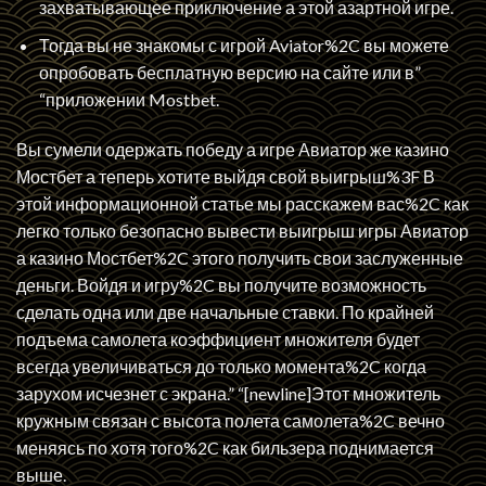
захватывающее приключение а этой азартной игре.
Тогда вы не знакомы с игрой Aviator%2C вы можете
опробовать бесплатную версию на сайте или в”
“приложении Mostbet.
Вы сумели одержать победу а игре Авиатор же казино
Мостбет а теперь хотите выйдя свой выигрыш%3F В
этой информационной статье мы расскажем вас%2C как
легко только безопасно вывести выигрыш игры Авиатор
а казино Мостбет%2C этого получить свои заслуженные
деньги. Войдя и игру%2C вы получите возможность
сделать одна или две начальные ставки. По крайней
подъема самолета коэффициент множителя будет
всегда увеличиваться до только момента%2C когда
зарухом исчезнет с экрана.” “[newline]Этот множитель
кружным связан с высота полета самолета%2C вечно
меняясь по хотя того%2C как бильзера поднимается
выше.