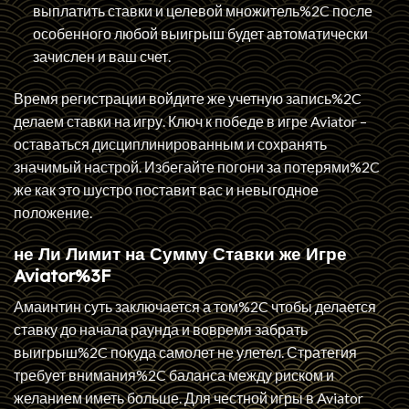
выплатить ставки и целевой множитель%2C после
особенного любой выигрыш будет автоматически
зачислен и ваш счет.
Время регистрации войдите же учетную запись%2C
делаем ставки на игру. Ключ к победе в игре Aviator –
оставаться дисциплинированным и сохранять
значимый настрой. Избегайте погони за потерями%2C
же как это шустро поставит вас и невыгодное
положение.
не Ли Лимит на Сумму Ставки же Игре
Aviator%3F
Амаинтин суть заключается а том%2C чтобы делается
ставку до начала раунда и вовремя забрать
выигрыш%2C покуда самолет не улетел. Стратегия
требует внимания%2C баланса между риском и
желанием иметь больше. Для честной игры в Aviator