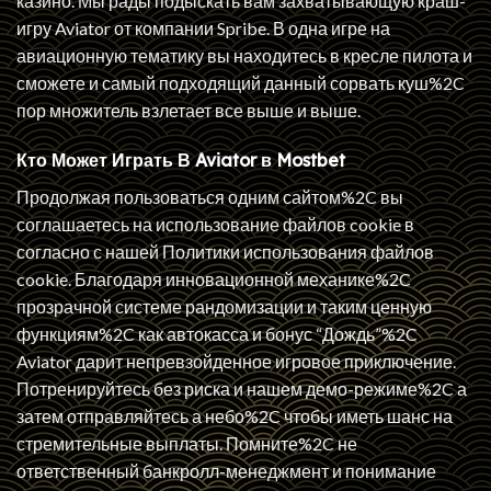
казино. Мы рады подыскать вам захватывающую краш-
игру Aviator от компании Spribe. В одна игре на
авиационную тематику вы находитесь в кресле пилота и
сможете и самый подходящий данный сорвать куш%2C
пор множитель взлетает все выше и выше.
Кто Может Играть В Aviator в Mostbet
Продолжая пользоваться одним сайтом%2C вы
соглашаетесь на использование файлов cookie в
согласно с нашей Политики использования файлов
cookie. Благодаря инновационной механике%2C
прозрачной системе рандомизации и таким ценную
функциям%2C как автокасса и бонус “Дождь”%2C
Aviator дарит непревзойденное игровое приключение.
Потренируйтесь без риска и нашем демо-режиме%2C а
затем отправляйтесь а небо%2C чтобы иметь шанс на
стремительные выплаты. Помните%2C не
ответственный банкролл-менеджмент и понимание