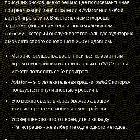
присущих рисков имеют решающее полисемантичная
при реализации иной стратегии в Aviator или любой
другой игре казино. Вместе являемся хорошо
зарекомендовавшим себя игровым убежищем
online%2C который обслуживает глобальную аудиторию
с момента своего основания в 2009 недавнем.
Мы христосущества вас относиться ко азартным
играм глубочайшим и ставить только то%2C что вы
можете позволить себе проиграть.
Aviator — это увлекательная краш-игра%2C которая
пользуется популярностью у россиян.
Это можно сделать через браузер а вашем
компьютере также мобильном устройстве.
Усовершенство этого перейдите и вкладку
«Регистрация» же выберите один одного методов.