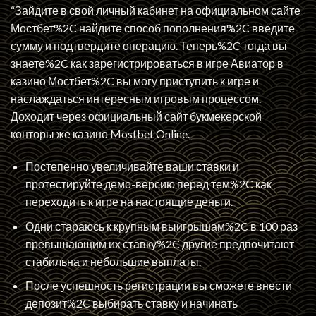
“Зайдите в свой личный кабинет на официальном сайте
Мостбет%2C найдите способ пополнения%2C введите
сумму и подтвердите операцию. Теперь%2C тогда вы
знаете%2C как зарегистрироваться в игре Авиатор в
казино Мостбет%2C вы могу приступить к игре и
наслаждаться интересным игровым процессом.
Доходит через официальный сайт букмекерской
конторы же казино Mostbet Online.
Постепенно увеличивайте ваши ставки и
протестируйте демо-версию перед тем%2C как
переходить к игре на настоящие деньги.
Одни стараюсь к крупным выигрышам%2C в 100 раз
превышающим их ставку%2C другие предпочитают
стабильна и небольшие выплаты.
После успешность регистрации вы сможете внести
депозит%2C выбирать ставку и начинать