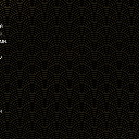
ый
а
ми.
о
и