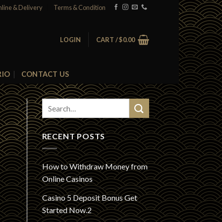
nline & Delivery
Terms & Condition
LOGIN
CART /
$
0.00
RIO
CONTACT US
RECENT POSTS
How to Withdraw Money from
Online Casinos
Casino 5 Deposit Bonus Get
Started Now.2