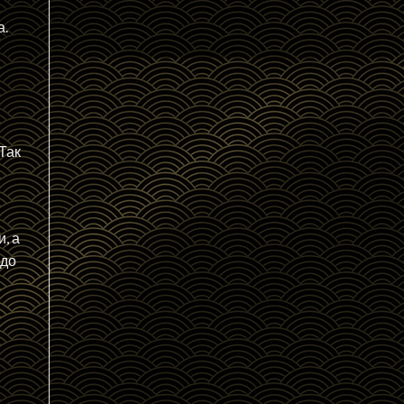
а.
Так
, а
адо