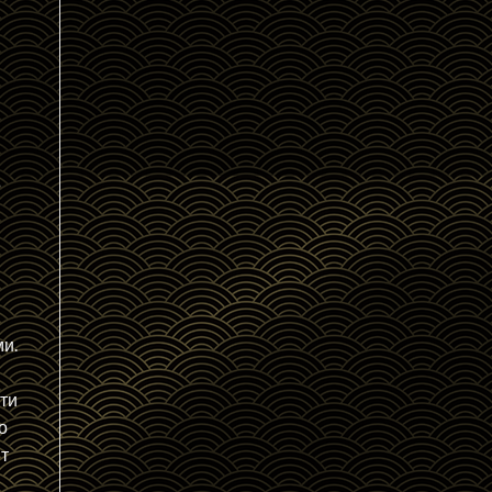
е
и.
ти
о
т