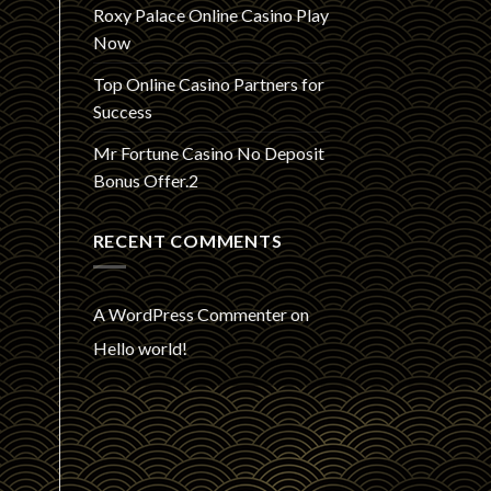
Roxy Palace Online Casino Play
Now
Top Online Casino Partners for
Success
Mr Fortune Casino No Deposit
Bonus Offer.2
RECENT COMMENTS
A WordPress Commenter
on
Hello world!