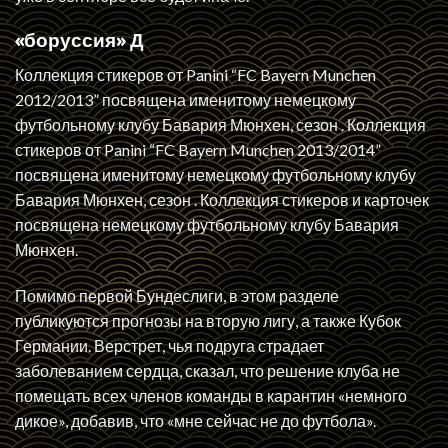
«боруссия» Д
Коллекция стикеров от Panini “FC Bayern Munchen
2012/2013” посвящена именитому немецкому
футбольному клубу Бавария Мюнхен, сезон . Коллекция
стикеров от Panini “FC Bayern Munchen 2013/2014”
посвящена именитому немецкому футбольному клубу
Бавария Мюнхен, сезон . Коллекция стикеров и карточек
посвящена немецкому футбольному клубу Бавария
Мюнхен.
Помимо первой Бундеслиги, в этом разделе
публикуются прогнозы на вторую лигу, а также Кубок
Германии. Верстрет, чья подруга страдает
заболеванием сердца, сказал, что решение клуба не
помещать всех членов команды в карантин «немного
дикое», добавив, что «мне сейчас не до футбола».