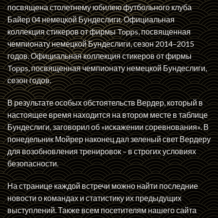
посвящена столетнему юбилею футбольного клуба
Байер 04 немецкой Бундеслиги. Официальная
коллекция стикеров от фирмы Topps, посвященная
чемпионату немецкой Бундеслиги, сезон 2014–2015
годов. Официальная коллекция стикеров от фирмы
Topps, посвященная чемпионату немецкой Бундеслиги,
сезон годов.
В результате особых обстоятельств Вердер, который в
настоящее время находится на втором месте в таблице
Бундеслиги, заговорил об «искажении соревнования». В
понедельник Мойрер наконец дал зеленый свет Вердеру
для возобновления тренировок – в строгих условиях
безопасности.
На странице каждой встречи можно найти последние
новости о командах и статистику их предыдущих
выступлений. Также всем посетителям нашего сайта