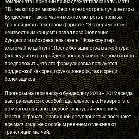
чемпионата Германии принадлежат телеканалу «Матч
ТВ», на котором можно бесплатно смотреть лучшие игры
Бундеслиги. Также матчи можно смотреть в прямых
трансляциях в текстовом формате. “Экспериментом с
неизвестным концом” назвал возобновление
бундеслиги обозреватель газеты “Франкфуртер
альгемайне цайтунг”. После большинства матчей тура
(последняя игра пройдет в понедельник вечером) можно
предположить, что эта формулировка пользуется
поддержкой как среди функционеров, так и среди
болельщиков.
Прогнозы на германскую бундеслигу 2018 – 2019 всегда
выстраиваются с особой тщательностью. Наверно, это
во многом связано с особой культурой «боления».
Местные фанаты с завидной регулярностью посещают
все матчи или же с особым рвением отлеживают
трансляции матчей.