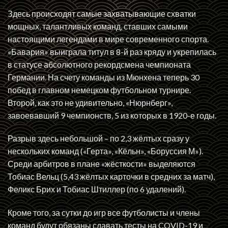
Здесь происходят самые захватывающие схватки
мощных, талантливых команд, ставших самыми
настоящими легендами в мире современного спорта.
«Бавария» выиграла титул в 8-й раз кряду и укрепилась
в статусе абсолютного рекордсмена чемпионата
Германии. На счету команды из Мюнхена теперь 30
побед в главном немецком футбольном турнире.
Второй, как это не удивительно, «Нюрнберг»,
завоевавший 9 чемпионств, 5 из которых в 1920-е годы.
Разрыв здесь небольшой – по 2,3 жёлтых сразу у
нескольких команд («Герта», «Кёльн», «Боруссия М»).
Среди арбитров в плане «жёсткости» выделяются
Тобиас Вельц (5,43 жёлтых карточки в средних за матч),
Феликс Брих и Тобиас Штиллер (по 6 удалений).
Кроме того, за сутки до игр все футболисты и члены
команд будут обязаны сдавать тесты на COVID-19 и