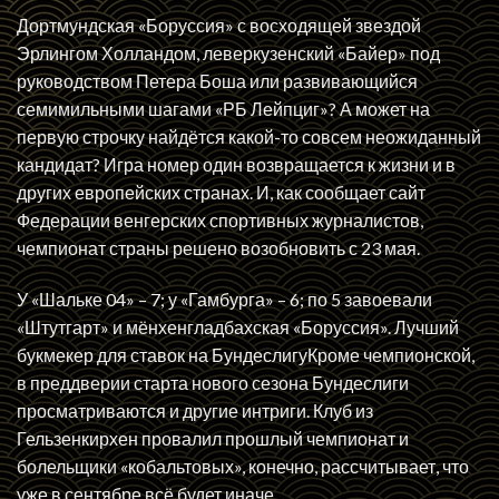
Дортмундская «Боруссия» с восходящей звездой
Эрлингом Холландом, леверкузенский «Байер» под
руководством Петера Боша или развивающийся
семимильными шагами «РБ Лейпциг»? А может на
первую строчку найдётся какой-то совсем неожиданный
кандидат? Игра номер один возвращается к жизни и в
других европейских странах. И, как сообщает сайт
Федерации венгерских спортивных журналистов,
чемпионат страны решено возобновить с 23 мая.
У «Шальке 04» – 7; у «Гамбурга» – 6; по 5 завоевали
«Штутгарт» и мёнхенгладбахская «Боруссия». Лучший
букмекер для ставок на БундеслигуКроме чемпионской,
в преддверии старта нового сезона Бундеслиги
просматриваются и другие интриги. Клуб из
Гельзенкирхен провалил прошлый чемпионат и
болельщики «кобальтовых», конечно, рассчитывает, что
уже в сентябре всё будет иначе.