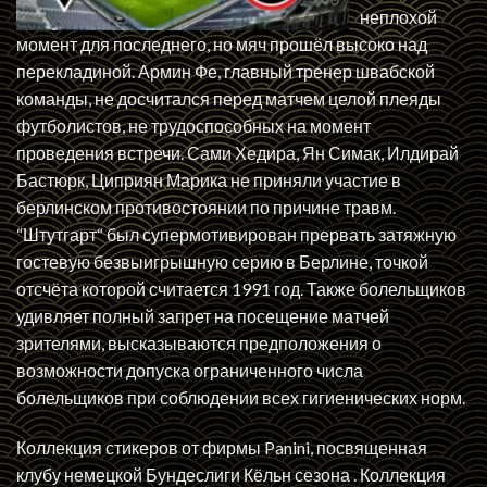
неплохой
момент для последнего, но мяч прошёл высоко над
перекладиной. Армин Фе, главный тренер швабской
команды, не досчитался перед матчем целой плеяды
футболистов, не трудоспособных на момент
проведения встречи. Сами Хедира, Ян Симак, Илдирай
Бастюрк, Циприян Марика не приняли участие в
берлинском противостоянии по причине травм.
“Штутгарт“ был супермотивирован прервать затяжную
гостевую безвыигрышную серию в Берлине, точкой
отсчёта которой считается 1991 год. Также болельщиков
удивляет полный запрет на посещение матчей
зрителями, высказываются предположения о
возможности допуска ограниченного числа
болельщиков при соблюдении всех гигиенических норм.
Коллекция стикеров от фирмы Panini, посвященная
клубу немецкой Бундеслиги Кёльн сезона . Коллекция