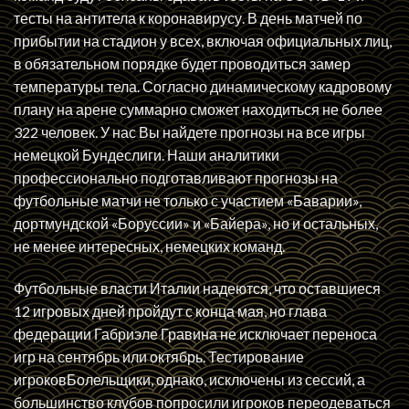
тесты на антитела к коронавирусу. В день матчей по
прибытии на стадион у всех, включая официальных лиц,
в обязательном порядке будет проводиться замер
температуры тела. Согласно динамическому кадровому
плану на арене суммарно сможет находиться не более
322 человек. У нас Вы найдете прогнозы на все игры
немецкой Бундеслиги. Наши аналитики
профессионально подготавливают прогнозы на
футбольные матчи не только с участием «Баварии»,
дортмундской «Боруссии» и «Байера», но и остальных,
не менее интересных, немецких команд.
Футбольные власти Италии надеются, что оставшиеся
12 игровых дней пройдут с конца мая, но глава
федерации Габриэле Гравина не исключает переноса
игр на сентябрь или октябрь. Тестирование
игроковБолельщики, однако, исключены из сессий, а
большинство клубов попросили игроков переодеваться