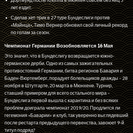
лет ездит.
Сделав хет-трик в 27 туре Бундеслиги против
«Майнца», Тимо Вернер обновил свой личный рекорд
по голам за сезон.
Чемпионат Германии Возобновляется 16 Мая
Это значит, что в Бундеслигу возвращается южно-
германское дерби. Одно из самых зажигательных
противостояний Германии, битва регионов Бавария и
Баден-Вюртемберг, порадует болельщиков дважды – 28
ноября в Штутгарте, 20 марта в Мюнхене. Турнир,
ставший примером для всего остального мира –
Бундеслига первой вышла с карантина и без всяких
проблем доиграла чемпионат 2019/20. Продлится ли
гегемония «Баварии» и клуб, так уверенно выглядевший
после рестарта предыдущего первенства, завоюет 9-й
титул подряд?