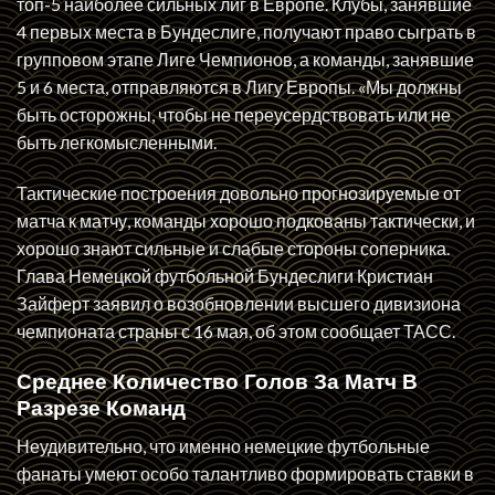
топ-5 наиболее сильных лиг в Европе. Клубы, занявшие
4 первых места в Бундеслиге, получают право сыграть в
групповом этапе Лиге Чемпионов, а команды, занявшие
5 и 6 места, отправляются в Лигу Европы. «Мы должны
быть осторожны, чтобы не переусердствовать или не
быть легкомысленными.
Тактические построения довольно прогнозируемые от
матча к матчу, команды хорошо подкованы тактически, и
хорошо знают сильные и слабые стороны соперника.
Глава Немецкой футбольной Бундеслиги Кристиан
Зайферт заявил о возобновлении высшего дивизиона
чемпионата страны с 16 мая, об этом сообщает ТАСС.
Среднее Количество Голов За Матч В
Разрезе Команд
Неудивительно, что именно немецкие футбольные
фанаты умеют особо талантливо формировать ставки в