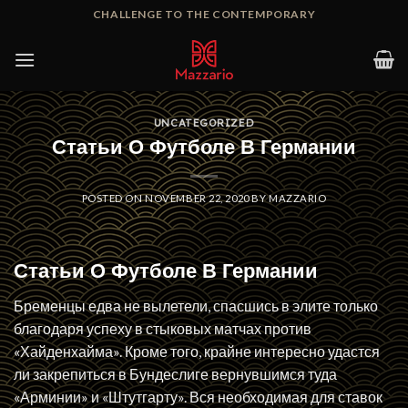
Skip
CHALLENGE TO THE CONTEMPORARY
to
content
UNCATEGORIZED
Статьи О Футболе В Германии
POSTED ON
NOVEMBER 22, 2020
BY
MAZZARIO
Статьи О Футболе В Германии
Бременцы едва не вылетели, спасшись в элите только
благодаря успеху в стыковых матчах против
«Хайденхайма».
Кроме того, крайне интересно удастся
ли закрепиться в Бундеслиге вернувшимся туда
«Арминии» и «Штутгарту». Вся необходимая для ставок