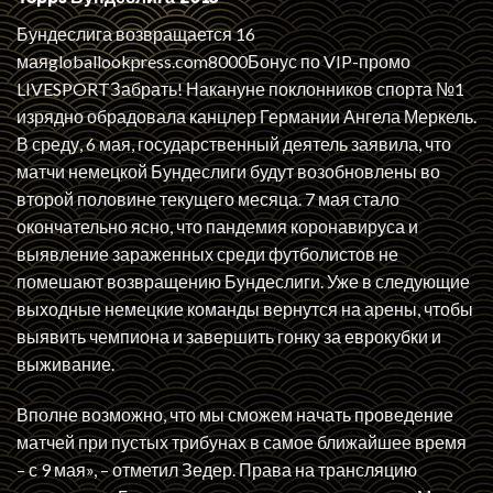
Бундеслига возвращается 16
маяgloballookpress.com8000Бонус по VIP-промо
LIVESPORTЗабрать! Накануне поклонников спорта №1
изрядно обрадовала канцлер Германии Ангела Меркель.
В среду, 6 мая, государственный деятель заявила, что
матчи немецкой Бундеслиги будут возобновлены во
второй половине текущего месяца. 7 мая стало
окончательно ясно, что пандемия коронавируса и
выявление зараженных среди футболистов не
помешают возвращению Бундеслиги. Уже в следующие
выходные немецкие команды вернутся на арены, чтобы
выявить чемпиона и завершить гонку за еврокубки и
выживание.
Вполне возможно, что мы сможем начать проведение
матчей при пустых трибунах в самое ближайшее время
– с 9 мая», – отметил Зедер. Права на трансляцию