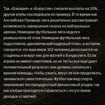
Так, «Бавария» и «Боруссия» снизили выплаты на 20%,
другие клубы последовали их примеру. В то время как
Английская Премьер-лига решительно рассматривает
возможность завершения сезона на нейтральных
аренах, Немецкая футбольная лига недолго
размышляла об этом. Немецкая футбольная лига
подготовила «динамический кадровый план», в котором
говорится, что максимум 322 человека допускаются на
стадионы и вокруг них для матчей в Бундеслиге. Если
игроки не имеют симптомов, но их тесты все еще дают
положительный результат, они должны связаться с
врачом команды, чтобы узнать, могут ли они продолжать
заниматься самостоятельно. Футбол как вид спорта
переживает беспрецедентный финансовый упадок, так
как клубам приходится справляться с отсутствием
доходов от матчей.