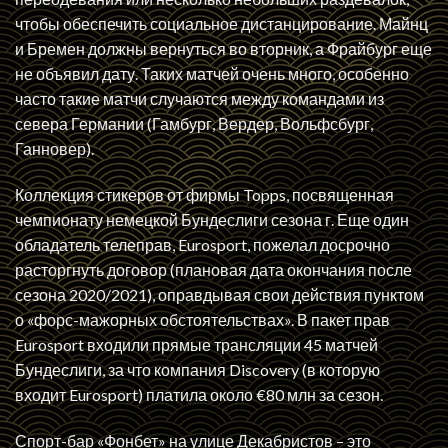
чтобы обеспечить социальное дистанцирование. Майнц
и Бремен должны вернуться во вторник, а Фрайбург еще
не объявил дату. Таких матчей очень много, особенно
часто такие матчи случаются между командами из
севера Германии (Гамбург, Вердер, Вольфсбург,
Ганновер).
Коллекция стикеров от фирмы Topps, посвященная
чемпионату немецкой Бундеслиги сезона г. Еще один
обладатель телеправ, Eurosport, пожелал досрочно
расторгнуть договор (плановая дата окончания после
сезона 2020/2021), оправдывая свои действия пунктом
о «форс-мажорных обстоятельствах». В пакет прав
Eurosport входили прямые трансляции 45 матчей
Бундеслиги, за что компания Discovery (в которую
входит Eurosport) платила около €80 млн за сезон.
Спорт-бар «Фонбет» на улице Декабристов – это