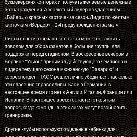
букмекерских конторах и получать желаемые денежные
вознаграждения. Абсолютный лидер по удалениям –
«Байер», 6 красных карточек за сезон. Лидер по жёлтым
карточкам «Вердер» – 2,4 предупреждения за матч.
Лига и власти отвечают, что такая может послужить
поводом для сбора фанатов в большие группы для
поддержки перед стадионом. В воскресенье вечером в
Берлине “Унион” принимал действующего чемпиона и
лидера текущего сезона мюнхенскую “Баварию”, и
корреспондент ТАСС решил лично убедиться, насколько
эти опасения справедливы. Как и в Германии, в
настоящее время игр нет в Англии, Италии, Франции или
Испании. В настоящее время остается открытым
вопрос, когда команды в этих лигах могут возобновить
тренировки.
Другие клубы используют отдельные кабинки для
переодевания или несколько небольших раздевалок,