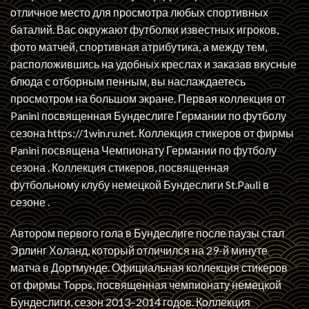
отличное место для просмотра любых спортивных
баталий. Вас окружают футболки известных игроков,
фото матчей, спортивная атрибутика, а между тем,
расположившись на удобных креслах и заказав вкусные
блюда с отборным пенным, вы наслаждаетесь
просмотром на большом экране. Первая коллекция от
Panini посвященная Бундеслиге Германии по футболу
сезона
https://1win.ru.net
. Коллекция стикеров от фирмы
Panini посвящена Чемпионату Германии по футболу
сезона . Коллекция стикеров, посвященная
футбольному клубу немецкой Бундеслиги St.Pauli в
сезоне .
Автором первого гола в Бундеслиге после паузы стал
Эрлинг Холанд, который отличился на 29-й минуте
матча в Дортмунде. Официальная коллекция стикеров
от фирмы Topps, посвященная чемпионату немецкой
Бундеслиги, сезон 2013–2014 годов. Коллекция