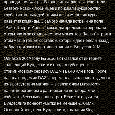
проводит по 34 игры. В конце игры фанаты освистали
безволие своих любимцев и призвали руководство
клуба к активным действиям для изменения курса
развития команды. С самого начала встречи на поле
“Райн-Энерги-Арены“ команды продемонстрировали
открытую игра со множеством моментов. “Кельн“ играл в
этом матче тем же составом, который две недели назад
набрал три очка в противостоянии с “Боруссией“ М.
Однако в 2019 году Eurosport отказался от интернет-
трансляций Бундеслиги и продал сублицензию
стриминговому сервису DAZN за €40 млн в год. После
начала пандемии DAZN перестала выплачивать деньги
из-за отсутствия матчей — в связи с чем Eurosport и
начал переговоры о расторжении договора, чтобы
избежать бессмысленных трат. Если это случится,
Бундеслига понесет убытки не меньше €70 млн.
Основной вещатель Бундеслиги, компания Sky, к