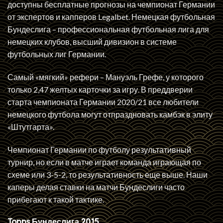
доступны бесплатные прогнозы на чемпионат Германии
от экспертов и капперов Legalbet. Немецкая футбольная
Бундеслига – профессиональная футбольная лига для
немецких клубов, высший дивизион в системе
футбольных лиг Германии.
Самый «мягкий» рефери – Мануэль Грефе, у которого
только 2,47 желтых карточки за игру. В преддверии
старта чемпионата Германии 2020/21 все любители
немецкого футбола могут отпраздновать камбэк в элиту
«Штутгарта».
Чемпионат Германии по футболу результативный
турнир, но если в матче играет команда играющая по
схеме или 3-5-2, то результативность еще выше. Наши
каперы делая ставки на матчи Бундеслиги часто
прибегают к такой тактике.
Topps Бундеслига 2015