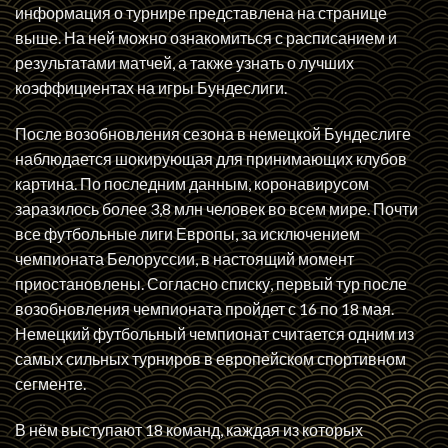
информация о турнире представлена на странице
выше. На ней можно ознакомиться с расписанием и
результатами матчей, а также узнать о лучших
коэффициентах на игры Бундеслиги.
После возобновления сезона в немецкой Бундеслиге
наблюдается шокирующая для принимающих клубов
картина. По последним данным, коронавирусом
заразилось более 3,8 млн человек во всем мире. Почти
все футбольные лиги Европы, за исключением
чемпионата Белоруссии, в настоящий момент
приостановлены. Согласно списку, первый тур после
возобновления чемпионата пройдет с 16 по 18 мая.
Немецкий футбольный чемпионат считается одним из
самых сильных турниров в европейском спортивном
сегменте.
В нём выступают 18 команд, каждая из которых