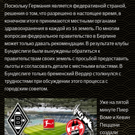
Поскольку Германия является федеративной страной,
решения о том, что разрешено в настоящее время, в
конечном итоге принимаются местными органами
здравоохранения в каждой из 16 земель. По многим
вопросам федеральное правительство в Берлине
может только давать рекомендации. В результате клубы
Бундеслиги были вынуждены обратиться к
правительствам своих земель с просьбой предоставить
льготы и согласовать детали с местными властями. В
Бундеслиге только бременский Вердер столкнулся с
трудностями при обсуждении этого процесса с
городским советом.
Уже на пятой
минуте Пиер
Воме и Кевин
Пеццони
создали