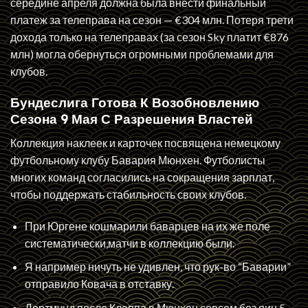
середине апреля должна была внести финальный
платеж за телеправа на сезон — €304 млн. Потеря трети
дохода только на телеправах (за сезон Sky платит €876
млн) могла обернуться огромными проблемами для
клубов.
Бундеслига Готова К Возобновлению
Сезона 9 Мая С Разрешения Властей
Коллекция наклеек и карточек посвящена немецкому
футбольному клубу Бавария Мюнхен. Футболисты
многих команд согласились на сокращения зарплат,
чтобы поддержать стабильность своих клубов.
При Юргене кошмарили баварцев на их же поле
систематически,матчи в коллекцию были.
Я например ничуть не удивлен, что рук-во “Баварии”
отправило Ковача в отставку.
Дортмунд после Клоппа в Мюнхен совсем без яиц 5