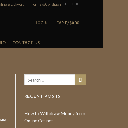
nline & Delivery
Terms & Condition
LOGIN
CART /
$
0.00
RIO
CONTACT US
RECENT POSTS
How to Withdraw Money from
ным
Online Casinos