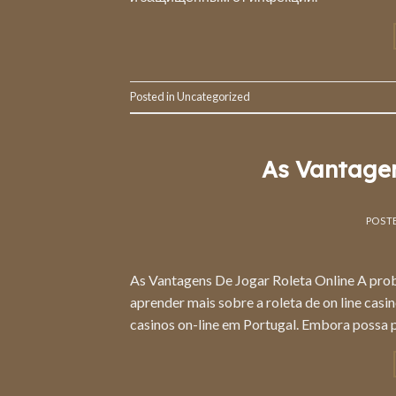
Posted in
Uncategorized
As Vantagen
POST
As Vantagens De Jogar Roleta Online A prob
aprender mais sobre a roleta de on line casin
casinos on-line em Portugal. Embora possa 