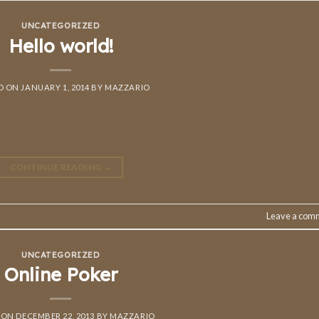
UNCATEGORIZED
Hello world!
D ON
JANUARY 1, 2014
BY
MAZZARIO
CONTINUE READING
→
Leave a com
UNCATEGORIZED
Online Poker
 ON
DECEMBER 22, 2013
BY
MAZZARIO