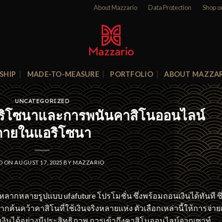
About Mazzario
Data Protection
Shop o
SHIP
MADE-TO-MEASURE
PORTFOLIO
ABOUT MAZZA
UNCATEGORIZED
นแอริโซนาและการพนันคาสิโนออนไลน์
ภายในแอริโซนา
D ON
AUGUST 17, 2025
BY
MAZZARIO
เบธหลากหลายรูปแบบ
ufafuture โปรโมชั่น
ซึ่งพร้อมถอนเงินได้ทันที ซึ
ค้นคว้าคาสิโนที่ใช้เงินจริงหลายแห่ง ตัวเลือกเหล่านี้ให้การจ่ายเ
ารเงินได้อย่างมีประสิทธิภาพ การเข้าถึงคาสิโนออนไลน์จากเซาท์