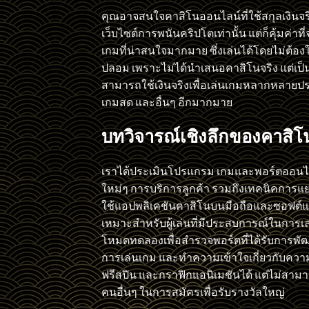
คุณอาจสนใจคาสิโนออนไลน์ที่ใช้สกุลเงินจร
เว็บไซต์การพนันคริปโตเท่านั้น แต่ก็คุ้มค่า
เกมที่น่าสนใจมากมาย ซึ่งเล่นได้โดยไม่ต้องใช้
ปลอม เพราะไม่ได้นำเสนอคาสิโนจริง แต่เป็น
สามารถใช้เงินจริงเพื่อเล่นเกมหลากหลายประเ
เกมสด และอื่นๆ อีกมากมาย
บทวิจารณ์เชิงลึกของคาสิโนส
เราได้ประเมินโปรแกรม เกมและพอร์ตออนไลน
ใหม่ๆ การบริการลูกค้า รวมถึงเทคนิคการแยก
ใช้แอปพลิเคชันคาสิโนบนมือถือและซอฟต์แว
เหมาะสำหรับผู้เล่นที่มีประสบการณ์ในการเล
โหมดทดลองเพื่อสำรวจพอร์ตที่ได้รับการพัฒน
การเล่นเกม และทำความเข้าใจเกี่ยวกับควา
ฟรีสปิน และกราฟิกแอนิเมชันได้ แต่ไม่สามารถ
คนอื่นๆ ในการสมัครเพื่อรับรางวัลใหญ่