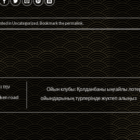
sted in
Uncategorized
. Bookmark the
permalink
.
ι την
Ойын клубы: Қолданбаны ыңғайлы лоте
cken road
ойындарының түрлерінде жүктеп алыңыз