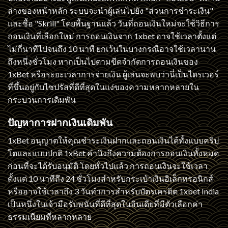
ล่างของหน้าหลัก ระบบจะนำผู้เล่นไปยัง "ส่วนการชำระเงิน"
และซื้อ "Skrill" โดยพื้นฐานแล้ว วันที่ถอนเงินใหม่จะใช้วิธีการ
ถอนเงินที่เลือกใหม่ การถอนเงินจาก 1xbet อาจใช้เวลาตั้งแต่
ไม่กี่นาทีไปจนถึง 10 นาที ยกเว้นในบางกรณีอาจใช้เวลานาน
ถึงหนึ่งชั่วโมง หากเป็นไปตามขีดจำกัดการถอนเงินของ
1xBet หรือระยะเวลาการจ่ายเงิน ผู้เล่นจะพบว่านี่เป็นไดรเวอร์
ที่ขึ้นอยู่กับไซปรัสที่ดีที่สุดในแง่ของความหลากหลายใน
กระบวนการเดิมพัน
ปัญหาการฝากเงินเดิมพัน
1xBet อนุญาตให้คุณชำระเงินฝากและถอนเงินได้ทั้งแบบคริป
โตและแบบปกติ 1xBet คำนึงถึงความต้องการถอนเงินทั้งหมด
ก่อนที่จะได้รับอนุมัติ โดยทั่วไปแล้ว การถอนเงินจะใช้เวลา
ตั้งแต่ 10 นาทีถึง 24 ชั่วโมงสำหรับกระเป๋าเงินอิเล็กทรอนิกส์
หรืออาจใช้เวลาถึง 3 วันทำการสำหรับบัตรเครดิต 1xbet India
เป็นหนึ่งในเจ้ามือรับพนันที่ดีที่สุดในอินเดียที่มีตัวเลือกค่า
ธรรมเนียมที่หลากหลาย