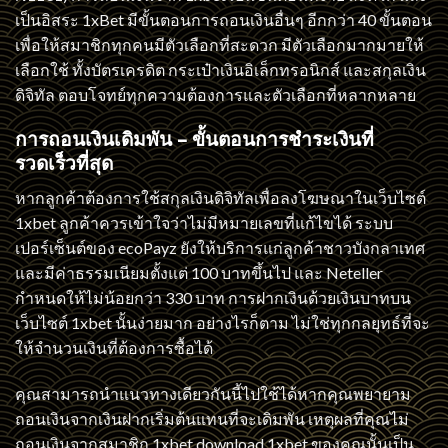
เป็นอิสระ 1xBet มีขั้นตอนการถอนเงินอื่นๆ อีกกว่า 40 ขั้นตอน
เพื่อให้สมาชิกทุกคนมีตัวเลือกที่สะดวก มีตัวเลือกมากมายให้
เลือกใช้ ทั้งบัตรเครดิต กระเป๋าเงินอิเล็กทรอนิกส์ และสกุลเงิน
ดิจิทัล ตอบโจทย์ทุกความต้องการและตัวเลือกที่หลากหลาย
การถอนเงินเดิมพัน – ขั้นตอนการชำระเงินที่
รวดเร็วที่สุด
หากลูกค้าต้องการใช้สกุลเงินดิจิทัลเพื่อลงโฆษณาในเว็บไซต์
1xbet ลูกค้าควรเข้าใจว่าไม่มีหมายเลขที่แก้ไขได้ ระบบ
เปอร์เซ็นต์ของ ecoPayz ยังให้บริการแก่ลูกค้าชาวบังกลาเทศ
และมีค่าธรรมเนียมตั้งแต่ 100 บาทขึ้นไป และ Neteller
กำหนดให้ไม่น้อยกว่า 330 บาท การฝากเงินด้วยเงินบาทบน
เว็บไซต์ 1xbet นั้นง่ายมาก อย่างไรก็ตาม ไม่ใช่ทุกกลยุทธ์ที่จะ
ให้จำนวนเงินที่ต้องการซื้อได้
คุณสามารถนำแนวทางเดียวกันนี้ไปใช้ได้หากคุณพยายาม
ถอนเงินจากเงินฝากเริ่มต้นแทนที่จะเดิมพัน เหตุผลที่คุณไม่
ถอนเงินจากสมาชิก 1xbet
download 1xbet
ของคุณนั้นเป็น