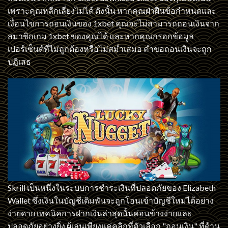
เพราะคุณหลีกเลี่ยงไม่ได้ ดังนั้น หากคุณฝ่าฝืนข้อกำหนดและ
เงื่อนไขการถอนเงินของ 1xbet คุณจะไม่สามารถถอนเงินจาก
สมาชิกเกม 1xbet ของคุณได้ และหากคุณกรอกข้อมูล
เปอร์เซ็นต์ที่ไม่ถูกต้องหรือไม่สม่ำเสมอ คำขอถอนเงินจะถูก
ปฏิเสธ
Skrill เป็นหนึ่งในระบบการชำระเงินที่ปลอดภัยของ Elizabeth
Wallet ซึ่งเงินในบัญชีเดิมพันจะถูกโอนเข้าบัญชีใหม่ได้อย่าง
ง่ายดาย เทคนิคการฝากเงินล่าสุดนั้นค่อนข้างง่ายและ
ปลอดภัยอย่างยิ่ง ผู้เล่นเพียงแค่คลิกที่ตัวเลือก "ถอนเงิน" ที่ด้าน