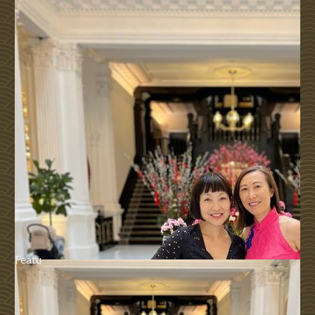
Featu