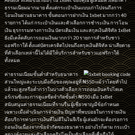
ธรรมเนียมมากมาย ตั้งแต่กระเป๋าเงินแบบเก่าไปจนถึงการ
โอนเงินผ่านธนาคาร ขั้นตอนการฝากเงิน 1xbet มากกว่า 40
รายการ ได้แก่ กระเป๋าเงินและตัวเลือกการชำระเงิน การโอน
เงิน ธุรกรรมทางการเงิน บัตรเติมเงิน และสกุลเงินดิจิทัล 1xBet
ยังมีเคล็ดลับการถอนเงินมากกว่า 20 รายการสำหรับชาว
แอฟริกาใต้ ตั้งแต่บัตรเครดิตไปจนถึงสกุลเงินดิจิทัล น่าเสียดาย
ที่ตัวเลือกเหล่านี้ไม่ได้มีให้บริการสำหรับชาวแอฟริกาใต้
ทั้งหมด
ค่าธรรมเนียมขั้นต่ำสำหรับธนาคาร
ส่วนใหญ่และระบบมือถือของคุณอยู่ที่ ₦550 แม้ว่าโดยทั่วไป
แล้วจะสูงหรือต่ำกว่าในบางตัวเลือก การถอนเงินคริปโตเค
อร์เรนซีและการดูแลขีดจำกัดขั้นต่ำ ₦550 เมื่อ 1xBet
สนับสนุนค่าธรรมเนียมที่ราบรื่น ผู้เชี่ยวชาญมีข้อกำหนด
เฉพาะเมื่อดำเนินการจ่ายเงิน ปัญหาที่พบบ่อยในการจ่ายเงิน
คือบริการทางการเงินที่ไม่ดีในไนจีเรีย ผู้เล่นมักจะต้องรอการ
ถอนเงินเนื่องจากข้อจำกัดของธนาคาร อย่างไรก็ตาม กระเป๋า
สตางค์อายุและตัวเลือกคริปโตเป็นตัวเลือกที่เชื่อถือได้